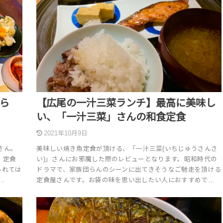
ら
【広尾の一汁三菜ランチ】最高に美味し
い、「一汁三菜」さんの和食定食
2021年10月9日
さん。
美味しい焼き魚定食が頂ける、「一汁三菜(いちじゅうさんさ
、定食
い)」さんにお邪魔した際のレビューとなります。昭和時代の
られては
ドラマで、家族団らんのシーンに出てきそうなご馳走を頂ける
…
定食屋さんです。お袋の味を思い出したい人におすすめで…