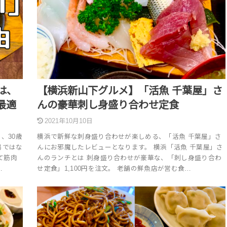
は、
【横浜新山下グルメ】「活魚 千葉屋」さ
最適
んの豪華刺し身盛り合わせ定食
2021年10月10日
、30歳
横浜で新鮮な刺身盛り合わせが楽しめる、「活魚 千葉屋」さ
易ではな
んにお邪魔したレビューとなります。 横浜「活魚 千葉屋」さ
て筋肉
んのランチとは 刺身盛り合わせが豪華な、「刺し身盛り合わ
…
せ定食」1,100円を注文。 老舗の鮮魚店が営む食…