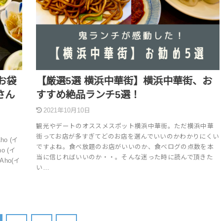
お袋
【厳選5選 横浜中華街】横浜中華街、お
さん
すすめ絶品ランチ5選！
2021年10月10日
観光やデートのオススメスポット横浜中華街。ただ横浜中華
街ってお店が多すぎてどのお店を選んでいいのかわかりにくい
o (イ
ですよね。食べ放題のお店がいいのか、食べログの点数を本
 (イ
当に信じればいいのか・・。そんな迷った時に読んで頂きた
ho(イ
い…