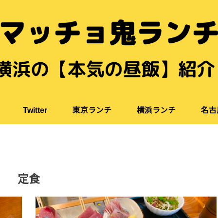
Twitter
東京ランチ
横浜ランチ
名古
定食
日本料理
おにぎり
お寿司
ラーメン
うどん・そば
中華料理
洋食
イタリアン
カレー
スープカレー
天ぷら
とんかつ
定食
日本料理
おにぎり
お寿司
ラーメン
うどん・そば
中華料理
洋食
イタリアン
カレー
スープカレー
天ぷら
とんかつ
スイーツ
定食