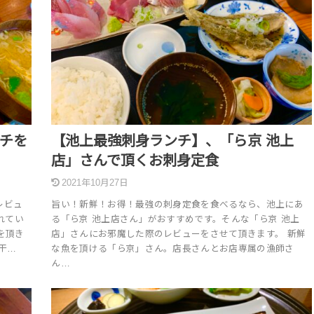
ンチを
【池上最強刺身ランチ】、「ら京 池上
店」さんで頂くお刺身定食
2021年10月27日
レビュ
旨い！新鮮！お得！最強の刺身定食を食べるなら、池上にあ
れてい
る「ら京 池上店さん」がおすすめです。そんな「ら京 池上
を頂き
店」さんにお邪魔した際のレビューをさせて頂きます。 新鮮
干…
な魚を頂ける「ら京」さん。店長さんとお店専属の漁師さ
ん…