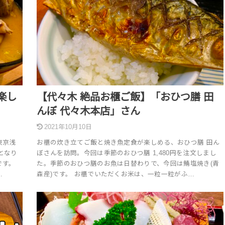
楽し
【代々木 絶品お櫃ご飯】「おひつ膳 田
んぼ 代々木本店」さん
2021年10月10日
東京浅
お櫃の炊き立てご飯と焼き魚定食が楽しめる、おひつ膳 田ん
となり
ぼさんを訪問。今回は季節のおひつ膳 1,480円を注文しまし
です。
た。季節のおひつ膳のお魚は日替わりで、今回は鯖塩焼き(青
…
森産)です。 お櫃でいただくお米は、一粒一粒がふ…